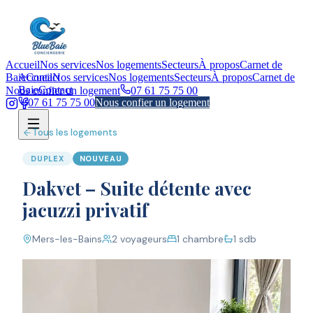
Accueil
Nos services
Nos logements
Secteurs
À propos
Carnet de
Baie
Accueil
Contact
Nos services
Nos logements
Secteurs
À propos
Carnet de
Baie
Contact
Nous confier un logement
07 61 75 75 00
07 61 75 75 00
Nous confier un logement
Tous les logements
DUPLEX
NOUVEAU
Dakvet – Suite détente avec
jacuzzi privatif
Mers-les-Bains
2
voyageurs
1
chambre
1
sdb