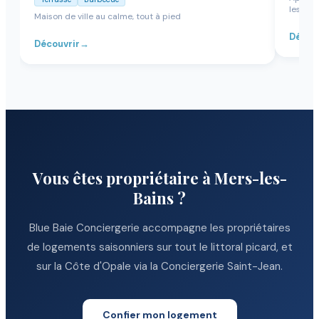
les hau
Maison de ville au calme, tout à pied
Décou
Découvrir
→
Vous êtes propriétaire
à Mers-les-
Bains
?
Blue Baie Conciergerie accompagne les propriétaires
de logements saisonniers sur tout le littoral picard, et
sur la Côte d'Opale via la Conciergerie Saint-Jean.
Confier mon logement