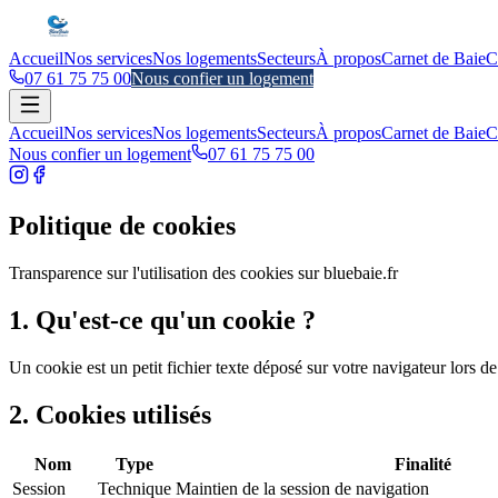
Accueil
Nos services
Nos logements
Secteurs
À propos
Carnet de Baie
C
07 61 75 75 00
Nous confier un logement
Accueil
Nos services
Nos logements
Secteurs
À propos
Carnet de Baie
C
Nous confier un logement
07 61 75 75 00
Politique de cookies
Transparence sur l'utilisation des cookies sur bluebaie.fr
1. Qu'est-ce qu'un cookie ?
Un cookie est un petit fichier texte déposé sur votre navigateur lors de
2. Cookies utilisés
Nom
Type
Finalité
Session
Technique
Maintien de la session de navigation