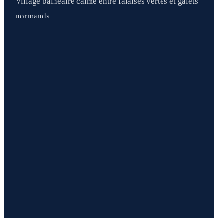
Village balnéaire calme entre falaises vertes et galets
normands