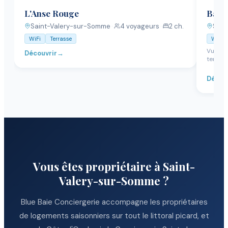
L'Anse Rouge
Balis
Saint-Valery-sur-Somme
·
4
voyageurs
·
2
ch.
Sain
WiFi
Terrasse
WiFi
Vue pa
Découvrir
→
terras
Décou
Vous êtes propriétaire
à Saint-
Valery-sur-Somme
?
Blue Baie Conciergerie accompagne les propriétaires
de logements saisonniers sur tout le littoral picard, et