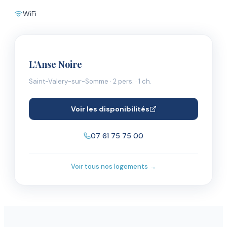
WiFi
L'Anse Noire
Saint-Valery-sur-Somme
·
2
pers.
· 1 ch.
Voir les disponibilités
07 61 75 75 00
Voir tous nos logements →