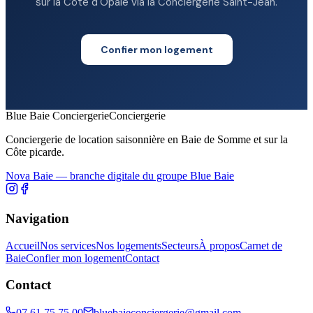
sur la Côte d'Opale via la Conciergerie Saint-Jean.
Confier mon logement
Blue Baie Conciergerie
Conciergerie
Conciergerie de location saisonnière en Baie de Somme et sur la
Côte picarde.
Nova Baie — branche digitale du groupe Blue Baie
Navigation
Accueil
Nos services
Nos logements
Secteurs
À propos
Carnet de
Baie
Confier mon logement
Contact
Contact
07 61 75 75 00
bluebaieconciergerie@gmail.com