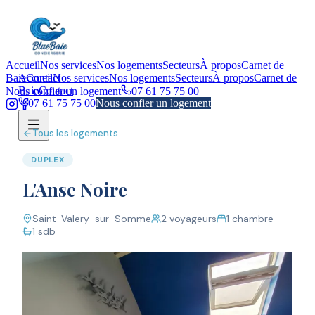
Accueil
Nos services
Nos logements
Secteurs
À propos
Carnet de
Baie
Accueil
Contact
Nos services
Nos logements
Secteurs
À propos
Carnet de
Baie
Contact
Nous confier un logement
07 61 75 75 00
07 61 75 75 00
Nous confier un logement
Tous les logements
DUPLEX
L'Anse Noire
Saint-Valery-sur-Somme
2
voyageurs
1
chambre
1
sdb