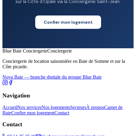
sur la Côte d'Opale via la Conciergerie Saint-Jean.
Confier mon logement
Blue Baie Conciergerie
Conciergerie
Conciergerie de location saisonnière en Baie de Somme et sur la
Côte picarde.
Nova Baie — branche digitale du groupe Blue Baie
Navigation
Accueil
Nos services
Nos logements
Secteurs
À propos
Carnet de
Baie
Confier mon logement
Contact
Contact