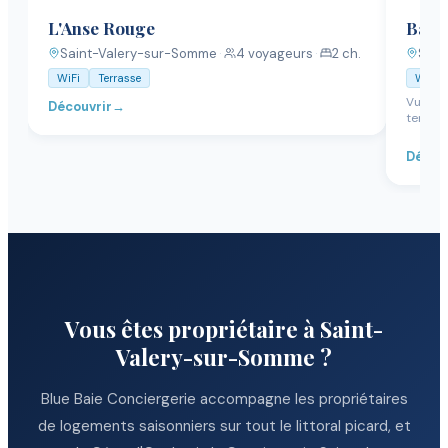
L'Anse Rouge
Balis
Saint-Valery-sur-Somme
·
4
voyageurs
·
2
ch.
Sain
WiFi
Terrasse
WiFi
Vue pa
Découvrir
→
terras
Décou
Vous êtes propriétaire
à Saint-
Valery-sur-Somme
?
Blue Baie Conciergerie accompagne les propriétaires
de logements saisonniers sur tout le littoral picard, et